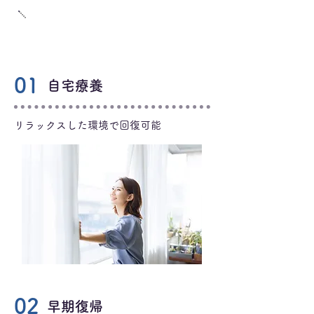
日帰り手術のメリット
01
自宅療養
リラックスした環境で回復可能
02
早期復帰